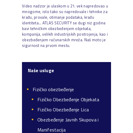
Video nadzor je ulaskom u 21. vek napredovao u
mnogome, isto tako su napredovale i tehnike za
krađu, provale, otimanje podataka, krađu
identiteta… ATLAS SECURITY se dugi niz godina
bavi tehničkim obezbeđenjem objekata,
kompanija, velikih industrijskih postrojenja, kao i
obezbeđenjem računarskih mreža. Naš moto je
sigurnost na prvom mestu.
Naše usluge
Fizičko obezbeđenje
Fizičko Obezbeđenje Objekata
Fizičko Obezbeđenje Lica
Obezbeđenje Javnih Skupova i
Manifestacija