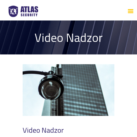
NASLOVNA
O NAMA
ATLAS SECURITY
Video Nadzor
SISTEM
ZAPOSLENJE
KONTAKT
Video Nadzor