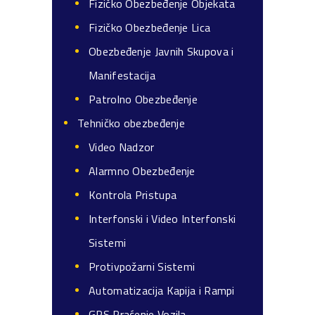
Fizičko Obezbeđenje Objekata
Fizičko Obezbeđenje Lica
Obezbeđenje Javnih Skupova i
Manifestacija
Patrolno Obezbeđenje
Tehničko obezbeđenje
Video Nadzor
Alarmno Obezbeđenje
Kontrola Pristupa
Interfonski i Video Interfonski
Sistemi
Protivpožarni Sistemi
Automatizacija Kapija i Rampi
GPS Praćenje Vozila