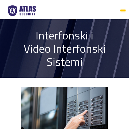
NASLOVNA
O NAMA
ATLAS SECURITY
Interfonski i
SISTEM
Video Interfonski
ZAPOSLENJE
KONTAKT
Sistemi