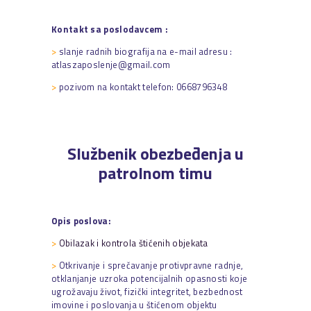
Kontakt sa poslodavcem :
>
slanje radnih biografija na e-mail adresu :
atlaszaposlenje@gmail.com
>
pozivom na kontakt telefon: 0668796348
Službenik obezbeđenja u
patrolnom timu
Opis poslova:
>
Obilazak i kontrola štićenih objekata
>
Otkrivanje i sprečavanje protivpravne radnje,
otklanjanje uzroka potencijalnih opasnosti koje
ugrožavaju život, fizički integritet, bezbednost
imovine i poslovanja u štićenom objektu