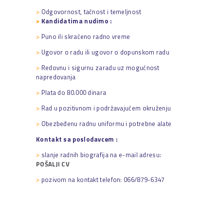
>
Odgovornost, tačnost i temeljnost
>
Kandidatima nudimo :
>
Puno ili skraćeno radno vreme
>
Ugovor o radu ili ugovor o dopunskom radu
>
Redovnu i sigurnu zaradu uz mogućnost
napredovanja
>
Plata do 80.000 dinara
>
Rad u pozitivnom i podržavajućem okruženju
>
Obezbeđenu radnu uniformu i potrebne alate
Kontakt sa poslodavcem :
>
slanje radnih biografija na e-mail adresu:
POŠALJI CV
>
pozivom na kontakt telefon: 066/879-6347