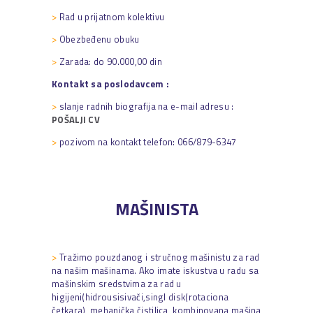
>
Rad u prijatnom kolektivu
>
Obezbeđenu obuku
>
Zarada: do 90.000,00 din
Kontakt sa poslodavcem :
>
slanje radnih biografija na e-mail adresu :
POŠALJI CV
>
pozivom na kontakt telefon: 066/879-6347
MAŠINISTA
>
Tražimo pouzdanog i stručnog mašinistu za rad
na našim mašinama. Ako imate iskustva u radu sa
mašinskim sredstvima za rad u
higijeni(hidrousisivači,singl disk(rotaciona
četkara), mehanička čistilica, kombinovana mašina