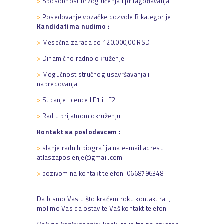
>
Sposobnost brzog učenja i prilagođavanja
>
Posedovanje vozačke dozvole B kategorije
Kandidatima nudimo :
>
Mesečna zarada do 120.000,00 RSD
>
Dinamično radno okruženje
>
Mogućnost stručnog usavršavanja i
napredovanja
>
Sticanje licence LF1 i LF2
>
Rad u prijatnom okruženju
Kontakt sa poslodavcem :
>
slanje radnih biografija na e-mail adresu :
atlaszaposlenje@gmail.com
>
pozivom na kontakt telefon: 0668796348
Da bismo Vas u što kraćem roku kontaktirali,
molimo Vas da ostavite Vaš kontakt telefon !