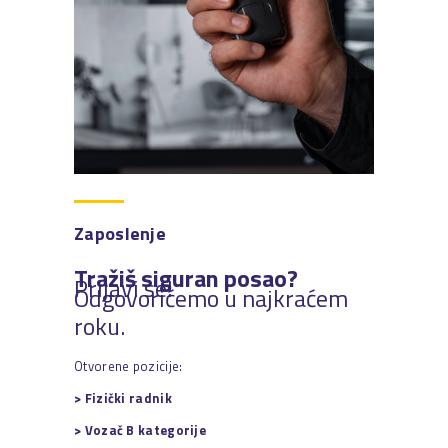
Zaposlenje
Tražiš siguran posao?
Prijavi se!
Odgovorićemo u najkraćem
roku.
Otvorene pozicije:
> Fizički radnik
> Vozač B kategorije