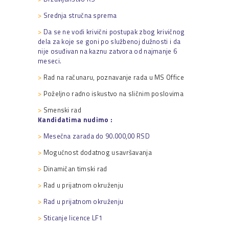
>
Srednja stručna sprema
>
Da se ne vodi krivični postupak zbog krivičnog
dela za koje se goni po službenoj dužnosti i da
nije osuđivan na kaznu zatvora od najmanje 6
meseci.
>
Rad na računaru, poznavanje rada u MS Office
>
Poželjno radno iskustvo na sličnim poslovima
>
Smenski rad
Kandidatima nudimo :
>
Mesečna zarada do 90.000,00 RSD
>
Mogućnost dodatnog usavršavanja
>
Dinamičan timski rad
>
Rad u prijatnom okruženju
>
Rad u prijatnom okruženju
>
Sticanje licence LF1