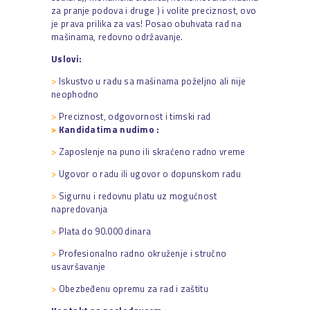
za pranje podova i druge ) i volite preciznost, ovo
je prava prilika za vas! Posao obuhvata rad na
mašinama, redovno održavanje.
Uslovi:
>
Iskustvo u radu sa mašinama poželjno ali nije
neophodno
>
Preciznost, odgovornost i timski rad
>
Kandidatima nudimo :
>
Zaposlenje na puno ili skraćeno radno vreme
>
Ugovor o radu ili ugovor o dopunskom radu
>
Sigurnu i redovnu platu uz mogućnost
napredovanja
>
Plata do 90.000 dinara
>
Profesionalno radno okruženje i stručno
usavršavanje
>
Obezbeđenu opremu za rad i zaštitu