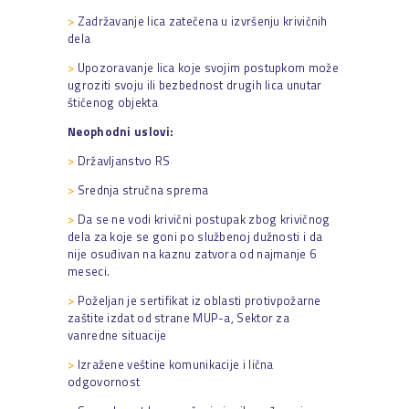
>
Zadržavanje lica zatečena u izvršenju krivičnih
dela
>
Upozoravanje lica koje svojim postupkom može
ugroziti svoju ili bezbednost drugih lica unutar
štićenog objekta
Neophodni uslovi:
>
Državljanstvo RS
>
Srednja stručna sprema
>
Da se ne vodi krivični postupak zbog krivičnog
dela za koje se goni po službenoj dužnosti i da
nije osuđivan na kaznu zatvora od najmanje 6
meseci.
>
Poželjan je sertifikat iz oblasti protivpožarne
zaštite izdat od strane MUP-a, Sektor za
vanredne situacije
>
Izražene veštine komunikacije i lična
odgovornost