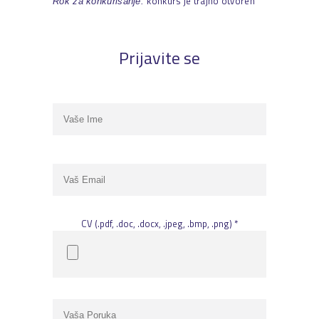
konkurs je trajno otvoren
Rok za konkurisanje:
Prijavite se
CV (.pdf, .doc, .docx, .jpeg, .bmp, .png) *