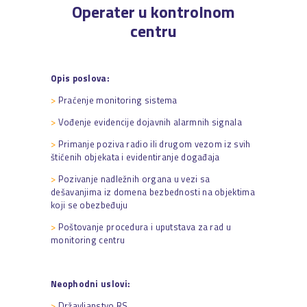
Operater u kontrolnom
centru
Opis poslova:
>
Praćenje monitoring sistema
>
Vođenje evidencije dojavnih alarmnih signala
>
Primanje poziva radio ili drugom vezom iz svih
štićenih objekata i evidentiranje događaja
>
Pozivanje nadležnih organa u vezi sa
dešavanjima iz domena bezbednosti na objektima
koji se obezbeđuju
>
Poštovanje procedura i uputstava za rad u
monitoring centru
Neophodni uslovi:
>
Državljanstvo RS