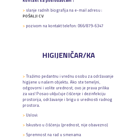
Kontakt sa poslodavcem :
>
slanje radnih biografija na e-mail adresu :
POŠALJI CV
>
pozivom na kontakt telefon: 066/879-6347
HIGIJENIČAR/KA
>
Tražimo pedantnu i vrednu osobu za održavanje
higijene u našem objektu. Ako ste temeljni,
odgovorni i volite urednost, ovo je prava prilika
za vas! Posao uključuje čišćenje i dezinfekciju
prostorija, održavanje i brigu o urednosti radnog
prostora.
>
Uslovi:
>
Iskustvo u čišćenju (prednost, nije obavezno)
>
Spremnost na rad u smenama