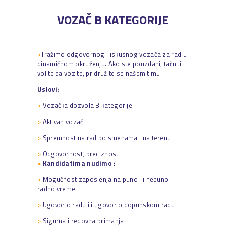
VOZAČ B KATEGORIJE
>
Tražimo odgovornog i iskusnog vozača za rad u
dinamičnom okruženju. Ako ste pouzdani, tačni i
volite da vozite, pridružite se našem timu!
Uslovi:
>
Vozačka dozvola B kategorije
>
Aktivan vozač
>
Spremnost na rad po smenama i na terenu
>
Odgovornost, preciznost
>
Kandidatima nudimo :
>
Mogučnost zaposlenja na puno ili nepuno
radno vreme
>
Ugovor o radu ili ugovor o dopunskom radu
>
Sigurna i redovna primanja