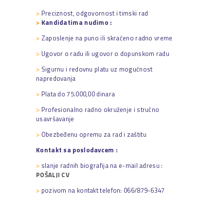
>
Preciznost, odgovornost i timski rad
>
Kandidatima nudimo :
>
Zaposlenje na puno ili skraćeno radno vreme
>
Ugovor o radu ili ugovor o dopunskom radu
>
Sigurnu i redovnu platu uz mogućnost
napredovanja
>
Plata do 75.000,00 dinara
>
Profesionalno radno okruženje i stručno
usavršavanje
>
Obezbeđenu opremu za rad i zaštitu
Kontakt sa poslodavcem :
>
slanje radnih biografija na e-mail adresu :
POŠALJI CV
>
pozivom na kontakt telefon: 066/879-6347