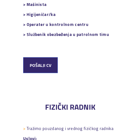
> Mašinista
> Higijeničar/ka
> Operater u kontrolnom centru
> Službenik obezbeđenja u patrolnom timu
POŠALJI CV
FIZIČKI RADNIK
>
Tražimo pouzdanog i vrednog fizičkog radnika
Uslovi: