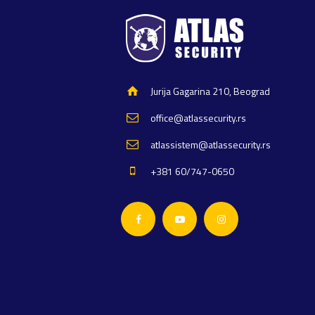
Jurija Gagarina 210, Beograd
office@atlassecurity.rs
atlassistem@atlassecurity.rs
+381 60/747-0650